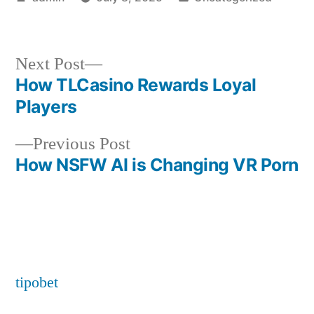
by
in
Next
Next Post
post:
How TLCasino Rewards Loyal
Post
Players
navigation
Previous
Previous Post
post:
How NSFW AI is Changing VR Porn
tipobet