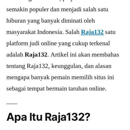
semakin populer dan menjadi salah satu
hiburan yang banyak diminati oleh
masyarakat Indonesia. Salah
Raja132
satu
platform judi online yang cukup terkenal
adalah
Raja132
. Artikel ini akan membahas
tentang Raja132, keunggulan, dan alasan
mengapa banyak pemain memilih situs ini
sebagai tempat bermain taruhan online.
Apa Itu Raja132?