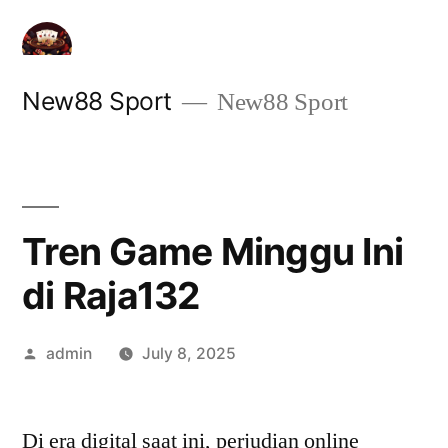
Skip
to
content
New88 Sport
New88 Sport
Tren Game Minggu Ini
di Raja132
Posted
admin
July 8, 2025
by
Di era digital saat ini, perjudian online