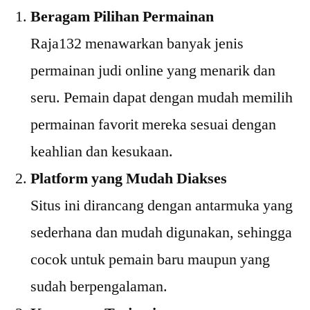
Beragam Pilihan Permainan
Raja132 menawarkan banyak jenis
permainan judi online yang menarik dan
seru. Pemain dapat dengan mudah memilih
permainan favorit mereka sesuai dengan
keahlian dan kesukaan.
Platform yang Mudah Diakses
Situs ini dirancang dengan antarmuka yang
sederhana dan mudah digunakan, sehingga
cocok untuk pemain baru maupun yang
sudah berpengalaman.