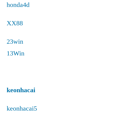
honda4d
XX88
23win
13Win
keonhacai
keonhacai5