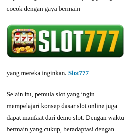
cocok dengan gaya bermain
yang mereka inginkan.
Slot777
Selain itu, pemula slot yang ingin
mempelajari konsep dasar slot online juga
dapat manfaat dari demo slot. Dengan waktu
bermain yang cukup, beradaptasi dengan