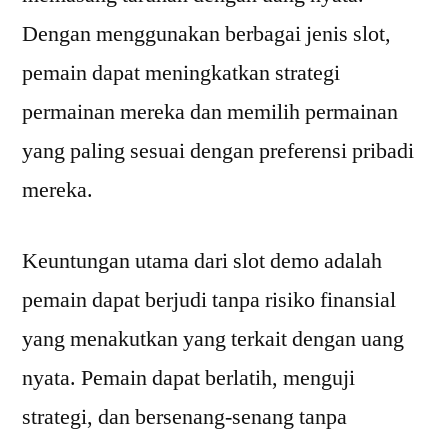
Dengan menggunakan berbagai jenis slot,
pemain dapat meningkatkan strategi
permainan mereka dan memilih permainan
yang paling sesuai dengan preferensi pribadi
mereka.
Keuntungan utama dari slot demo adalah
pemain dapat berjudi tanpa risiko finansial
yang menakutkan yang terkait dengan uang
nyata. Pemain dapat berlatih, menguji
strategi, dan bersenang-senang tanpa