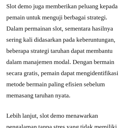
Slot demo juga memberikan peluang kepada
pemain untuk menguji berbagai strategi.
Dalam permainan slot, sementara hasilnya
sering kali didasarkan pada keberuntungan,
beberapa strategi taruhan dapat membantu
dalam manajemen modal. Dengan bermain
secara gratis, pemain dapat mengidentifikasi
metode bermain paling efisien sebelum
memasang taruhan nyata.
Lebih lanjut, slot demo menawarkan
pengalaman tanpa stres yang tidak memiliki