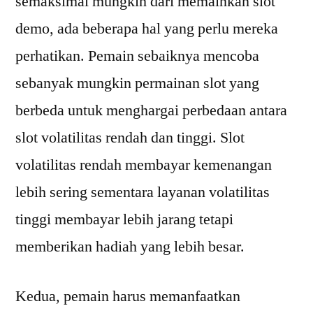
semaksimal mungkin dari memainkan slot
demo, ada beberapa hal yang perlu mereka
perhatikan. Pemain sebaiknya mencoba
sebanyak mungkin permainan slot yang
berbeda untuk menghargai perbedaan antara
slot volatilitas rendah dan tinggi. Slot
volatilitas rendah membayar kemenangan
lebih sering sementara layanan volatilitas
tinggi membayar lebih jarang tetapi
memberikan hadiah yang lebih besar.
Kedua, pemain harus memanfaatkan